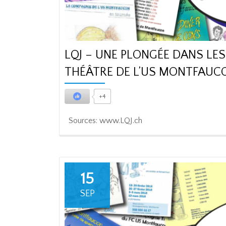
LQJ – UNE PLONGÉE DANS LES
THÉÂTRE DE L’US MONTFAUCO
+4
Sources: www.LQJ.ch
15
SEP