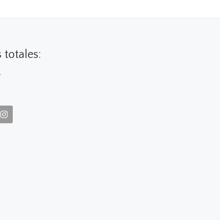
s totales:
4