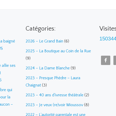
Catégories:
Visite
15034
a baigné
2026 – Le Grand Bain
(6)
US
2025 – La Boutique au Coin de la Rue
(9)
allie ses
2024 – La Dame Blanche
(9)
t
2023 – Presque Phèdre – Laura
6
Chaignat
(3)
bre qui
2023 – 40 ans d'ivresse théâtrale
(2)
pour la
aucon –
2023 – Je veux (re)voir Mioussov
(8)
2022 – L'autorité parentale est une