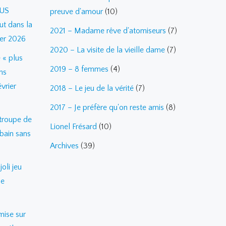
 US
preuve d'amour
(10)
ut dans la
2021 – Madame rêve d'atomiseurs
(7)
ier 2026
2020 – La visite de la vieille dame
(7)
 « plus
2019 – 8 femmes
(4)
ns
vrier
2018 – Le jeu de la vérité
(7)
2017 – Je préfère qu'on reste amis
(8)
troupe de
Lionel Frésard
(10)
bain sans
Archives
(39)
oli jeu
de
mise sur