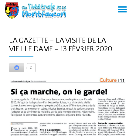
AC
Aller
au
LA
contenu
LA GAZETTE – LA VISITE DE LA
NA
VIEILLE DAME – 13 FÉVRIER 2020
0