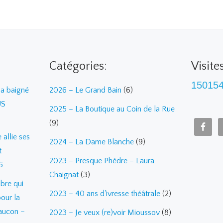
Catégories:
Visite
15015
a baigné
2026 – Le Grand Bain
(6)
US
2025 – La Boutique au Coin de la Rue
(9)
allie ses
2024 – La Dame Blanche
(9)
t
2023 – Presque Phèdre – Laura
6
Chaignat
(3)
bre qui
2023 – 40 ans d'ivresse théâtrale
(2)
pour la
aucon –
2023 – Je veux (re)voir Mioussov
(8)