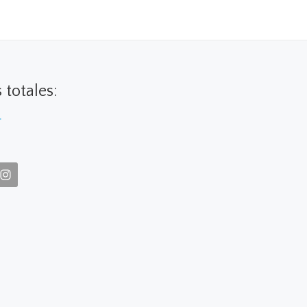
s totales:
4