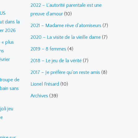
2022 – L'autorité parentale est une
 US
preuve d'amour
(10)
ut dans la
2021 – Madame rêve d'atomiseurs
(7)
ier 2026
2020 – La visite de la vieille dame
(7)
 « plus
2019 – 8 femmes
(4)
ns
vrier
2018 – Le jeu de la vérité
(7)
2017 – Je préfère qu'on reste amis
(8)
troupe de
Lionel Frésard
(10)
bain sans
Archives
(39)
oli jeu
de
mise sur