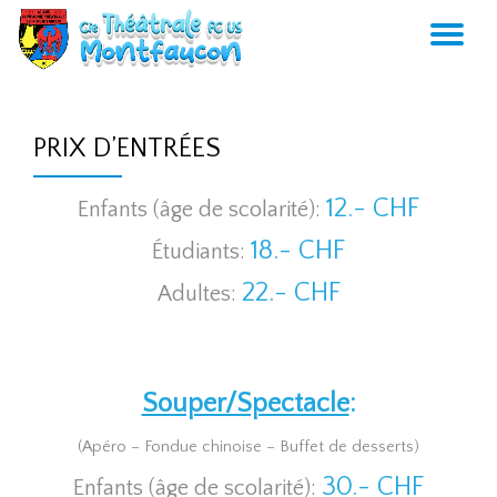
AC
Aller
au
LA
contenu
PRIX D’ENTRÉES
NA
12.- CHF
Enfants (âge de scolarité):
18.- CHF
Étudiants:
22.- CHF
Adultes:
Souper/Spectacle
:
(Apéro – Fondue chinoise – Buffet de desserts)
30.- CHF
Enfants (âge de scolarité):