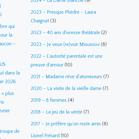
2024 – La Dame Blanche
(9)
t
2023 – Presque Phèdre – Laura
6
Chaignat
(3)
bre qui
2023 – 40 ans d'ivresse théâtrale
(2)
pour la
aucon –
2023 – Je veux (re)voir Mioussov
(8)
2022 – L'autorité parentale est une
 US
preuve d'amour
(10)
ut dans la
2021 – Madame rêve d'atomiseurs
(7)
ier 2026
2020 – La visite de la vieille dame
(7)
 « plus
2019 – 8 femmes
(4)
ns
vrier
2018 – Le jeu de la vérité
(7)
2017 – Je préfère qu'on reste amis
(8)
troupe de
Lionel Frésard
(10)