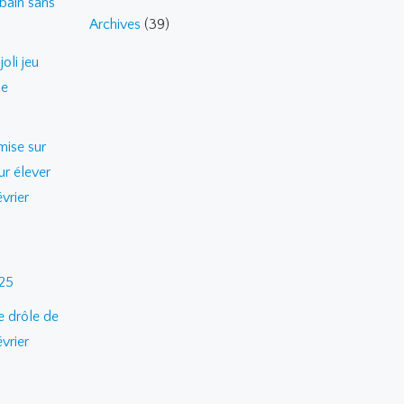
bain sans
Archives
(39)
oli jeu
de
mise sur
ur élever
vrier
025
 drôle de
vrier