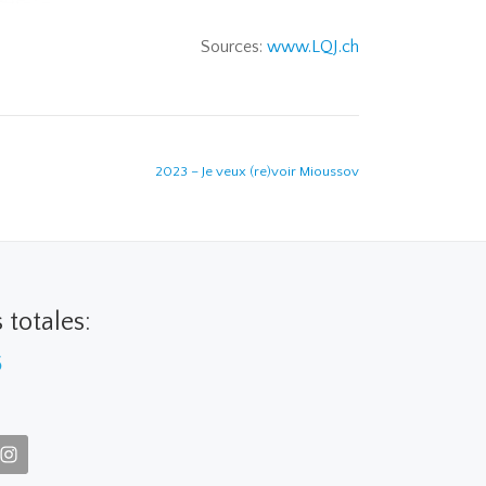
Sources:
www.LQJ.ch
2023 – Je veux (re)voir Mioussov
s totales:
5